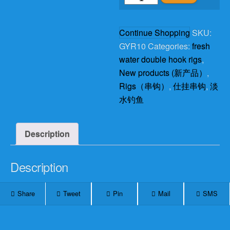
牙
新
Continue Shopping
SKU:
关
GYR10
Categories:
fresh
东
water double hook rigs
,
串
New products (新产品）
,
钩
Rigs（串钩）
,
仕挂串钩
,
淡
1
水钓鱼
号
钩
子
Description
1.5
号
Description
子
线
Share
Tweet
Pin
Mail
SMS
10
付
EVA