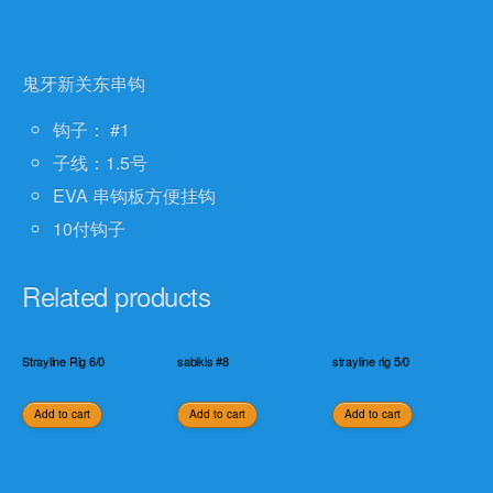
pack,
fresh
water
鬼牙新关东串钩
double
钩子： #1
hooks
rigs
子线：1.5号
10sets
EVA 串钩板方便挂钩
quantity
10付钩子
Related products
Strayline Rig 6/0
sabikis #8
strayline rig 5/0
Add to cart
Add to cart
Add to cart