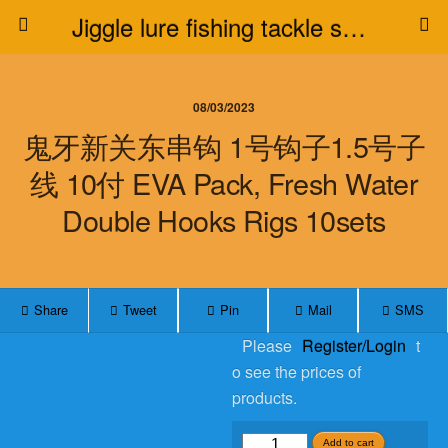
Jiggle lure fishing tackle supplier
08/03/2023
鬼牙新关东串钩 1号钩子1.5号子
线 10付 EVA Pack, Fresh Water
Double Hooks Rigs 10sets
Share
Tweet
Pin
Mail
SMS
Please
Register/Login
t
o see the prices of
products.
鬼
Add to cart